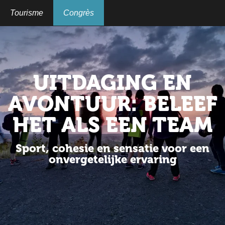
Aller
au
Tourisme
Congrès
contenu
principal
UITDAGING EN
AVONTUUR: BELEEF
HET ALS EEN TEAM
Sport, cohesie en sensatie voor een
onvergetelijke ervaring