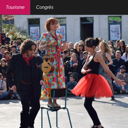
Aller
au
Tourisme
Congrès
contenu
principal