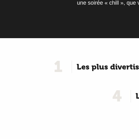
une soirée « chill », que
1
Les plus diverti
4