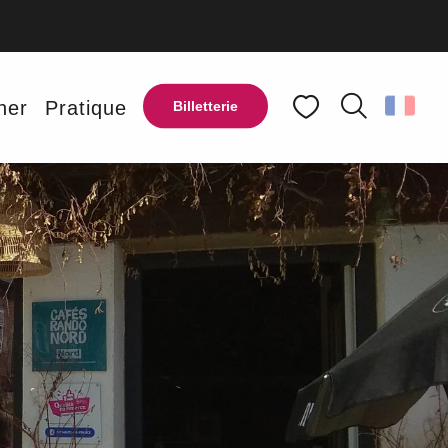
ANDES À
ner
Pratique
Billetterie
Recherche
Voir les favoris