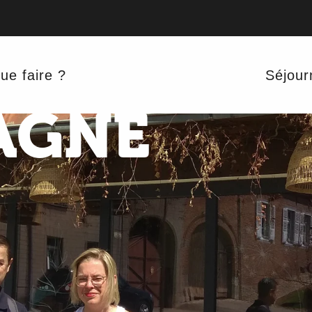
ÉES GOURM
ue faire ?
Séjour
AGNE