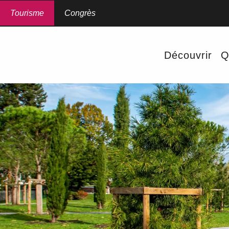
Aller
au
Tourisme
Congrès
contenu
principal
Découvrir
Q