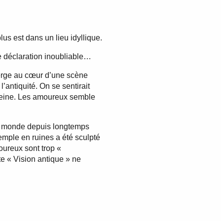
us est dans un lieu idyllique.
ne déclaration inoubliable…
erge au cœur d’une scène
’antiquité. On se sentirait
ereine. Les amoureux semble
n monde depuis longtemps
emple en ruines a été sculpté
oureux sont trop «
e « Vision antique » ne