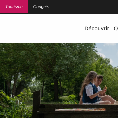
Aller
au
Tourisme
Congrès
contenu
principal
Découvrir
Q