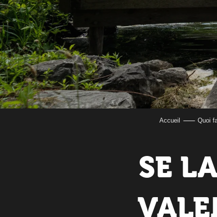
Accueil
Quoi f
SE L
VALE