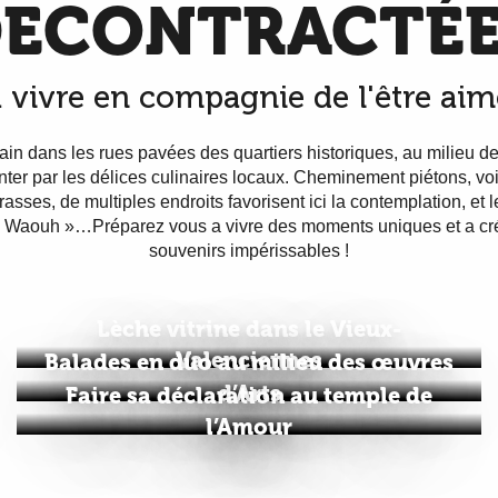
DECONTRACTÉE
à vivre en compagnie de l'être aim
ain dans les rues pavées des quartiers historiques, au milieu
tenter par les délices culinaires locaux. Cheminement piétons, vo
asses, de multiples endroits favorisent ici la contemplation, e
« Waouh »…Préparez vous a vivre des moments uniques et a cr
souvenirs impérissables !
Lèche vitrine dans le Vieux-
Valenciennes
Balades en duo au milieu des œuvres
d’Arts
Faire sa déclaration au temple de
l’Amour