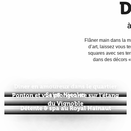
Flâner main dans la m
d’art, laissez vous 
squares avec ses terr
dans des décors 
Dîner en amoureux dans le quartier
Saint-Nicolas
Ponton et vue plongeante sur l’étang
du Vignoble
Détente & spa au Royal Hainaut