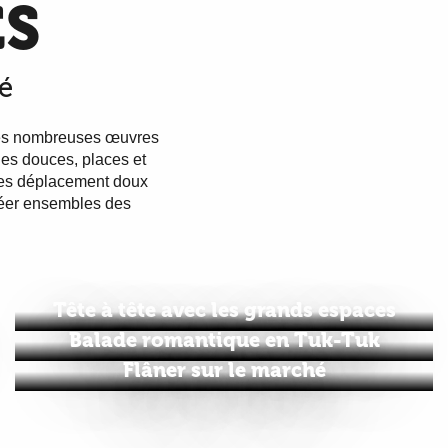
S
é
 des nombreuses œuvres
ies douces, places et
t les déplacement doux
éer ensembles des
Tête à tête avec les grands espaces
Balade romantique en Tuk-Tuk
Flâner sur le marché