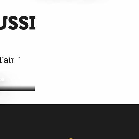
USSI
'air "
té