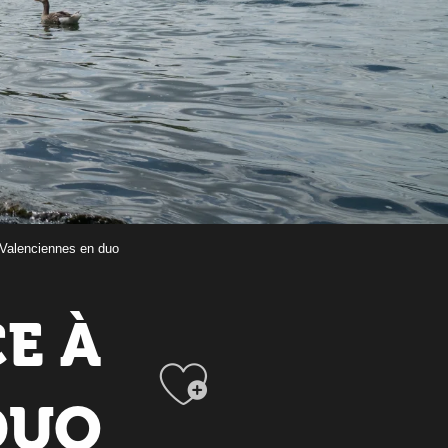
 Valenciennes en duo
E À
Ajouter a
DUO