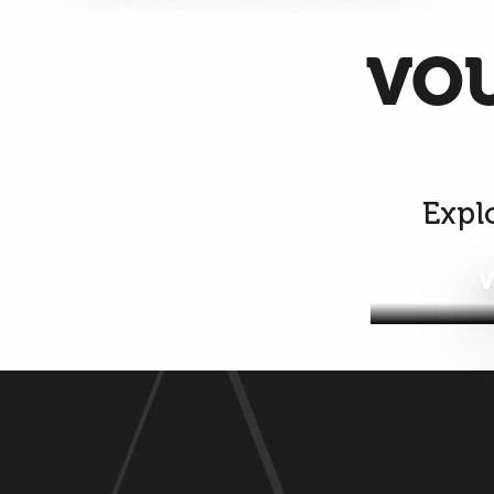
VOU
Explo
V