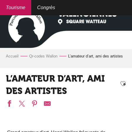
Aller
au
Tourisme
Congrès
contenu
principal
Accueil
Qr-codes Wallon
L’amateur d’art, ami des artistes
L’AMATEUR D’ART, AMI
Ajo
DES ARTISTES