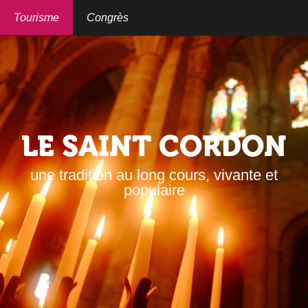
Aller
au
Tourisme
Congrès
contenu
principal
LE SAINT CORDON
une tradition au long cours, vivante et
populaire