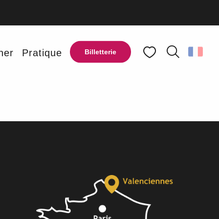
ux favoris
ner
Pratique
Billetterie
Recherche
Voir les favoris