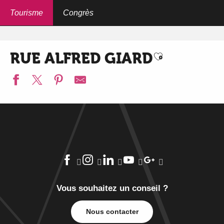
Aller
au
Tourisme
Congrès
Accueil
Qr-codes Place des Acacias
Rue Alfred GIARD
contenu
principal
RUE ALFRED GIARD
Ajouter aux f
Vous souhaitez un conseil ?
Nous contacter