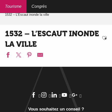
Aller
au
Tourisme
Congrès
Accueil
Qr-codes Place des Acacias
contenu
principal
1532 – L’Escaut inonde la ville
1532 – L’ESCAUT INONDE
Ajo
LA VILLE
Vous souhaitez un conseil ?