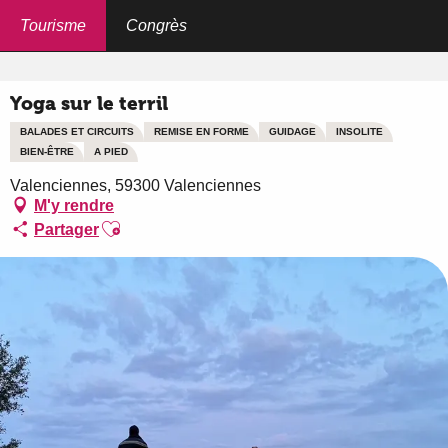
Aller
au
Tourisme
Congrès
Accueil
Yoga sur le terril
contenu
principal
Yoga sur le terril
BALADES ET CIRCUITS
REMISE EN FORME
GUIDAGE
INSOLITE
BIEN-ÊTRE
A PIED
Valenciennes, 59300 Valenciennes
M'y rendre
Ajouter aux favoris
Partager