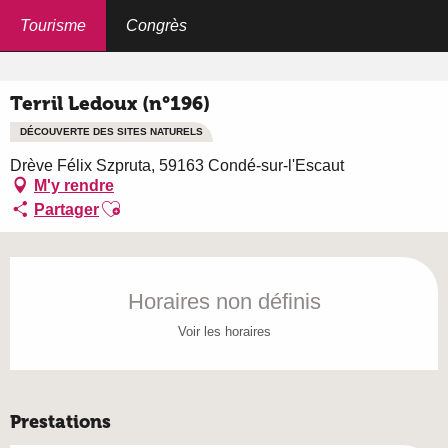
Aller
au
Tourisme
Congrès
Accueil
Terril Ledoux (n°196)
contenu
principal
Terril Ledoux (n°196)
DÉCOUVERTE DES SITES NATURELS
Drève Félix Szpruta, 59163 Condé-sur-l'Escaut
M'y rendre
Ajouter aux favoris
Partager
Ouverture et coordonnées
Horaires non définis
Voir les horaires
Prestations