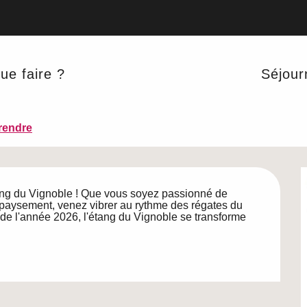
re / ...
ue faire ?
Séjour
ile
SPORTS ET LOISIRS DE PLEINE NATURE
rendre
tang du Vignoble ! Que vous soyez passionné de 
aysement, venez vibrer au rythme des régates du 
de l'année 2026, l'étang du Vignoble se transforme 