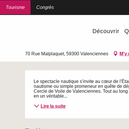
Aller
au
Tourisme
Accueil
Congrès
Régate 2026 au Cercle de Voile
contenu
principal
26 septembre > 27 septembre / 10 octobre > 11 octob
Découvrir
Q
Régate 2026 au Cercle de Vo
JEUNE PUBLIC
RENCONTRE SPORTIVE
SPORTS NAUTIQUES
70 Rue Malplaquet, 59300 Valenciennes
M'y 
Description
Le spectacle nautique s'invite au cœur de l'É
nautisme ou simple promeneur en quête de dép
Cercle de Voile de Valenciennes. Tout au long 
en un véritable...
Lire la suite