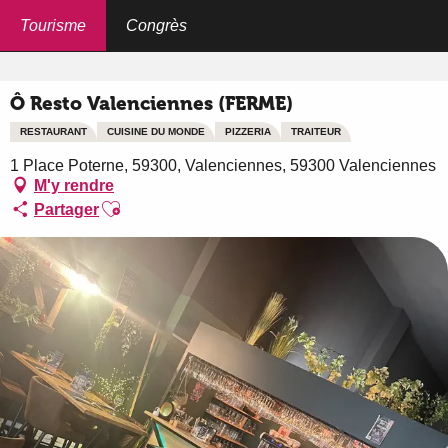
Aller
au
Tourisme
Congrès
Accueil
Ô Resto Valenciennes (FERME)
contenu
principal
Ô Resto Valenciennes (FERME)
RESTAURANT
CUISINE DU MONDE
PIZZERIA
TRAITEUR
1 Place Poterne, 59300, Valenciennes, 59300 Valenciennes
M'y rendre
Ajouter aux favoris
Partager