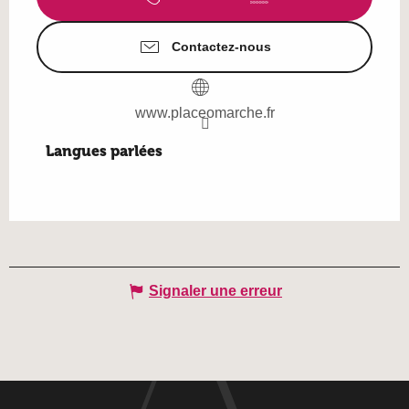
Contactez-nous
www.placeomarche.fr
Langues parlées
Langues parlées
Signaler une erreur