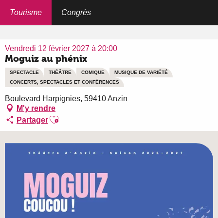
Aller
au
Tourisme
Congrès
Accueil
Moguiz au phénix
contenu
principal
Vendredi 12 février 2027 à 20:00
Moguiz au phénix
SPECTACLE
THÉÂTRE
COMIQUE
MUSIQUE DE VARIÉTÉ
CONCERTS, SPECTACLES ET CONFÉRENCES
Boulevard Harpignies, 59410 Anzin
M'y rendre
Ajouter aux favoris
Partager