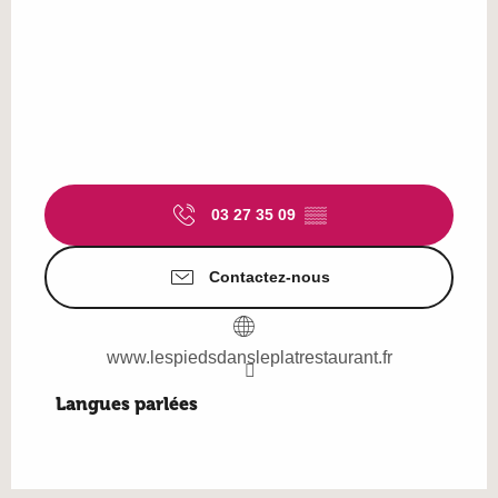
03 27 35 09
▒▒
Contactez-nous
www.lespiedsdansleplatrestaurant.fr
Langues parlées
Langues parlées