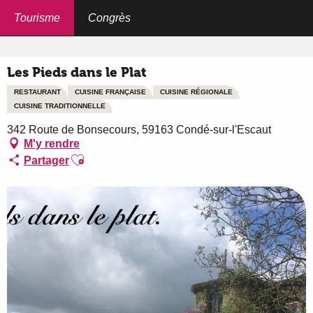
Aller
au
Tourisme
Congrès
Accueil
Les Pieds dans le Plat
contenu
principal
Les Pieds dans le Plat
RESTAURANT
CUISINE FRANÇAISE
CUISINE RÉGIONALE
CUISINE TRADITIONNELLE
342 Route de Bonsecours, 59163 Condé-sur-l'Escaut
M'y rendre
Ajouter aux favoris
Partager