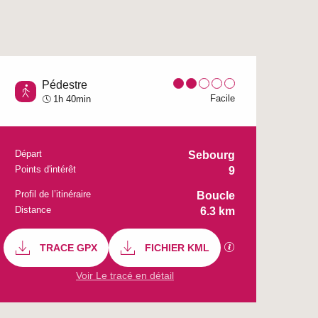
Pédestre
Facile
1h 40min
Départ
Sebourg
Informations pratiq
Points d'intérêt
9
Profil de l’itinéraire
Boucle
Distance
6.3 km
Documentation
TRACE GPX
FICHIER KML
SECTIONS.TOUR
Voir Le tracé en détail