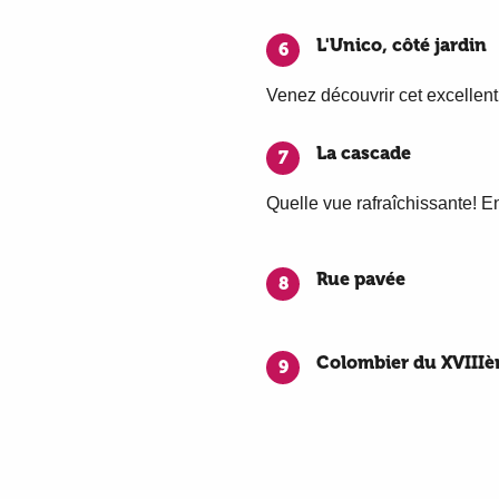
L'Unico, côté jardin
6
Venez découvrir cet excellen
La cascade
7
Quelle vue rafraîchissante! En
Rue pavée
8
Colombier du XVIIIè
9