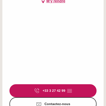
M'y rendre
+33 3 27 42 99
▒▒
Contactez-nous