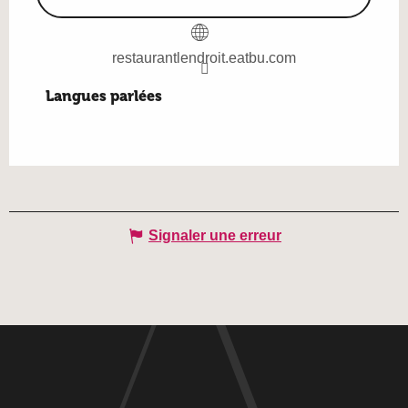
restaurantlendroit.eatbu.com
Langues parlées
Langues parlées
Signaler une erreur