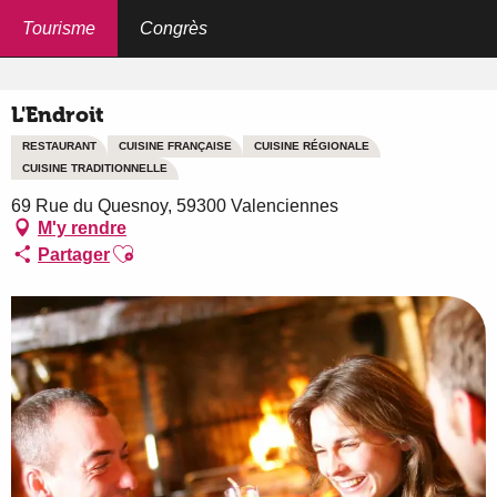
Aller
au
Tourisme
Congrès
Accueil
L'Endroit
contenu
principal
L'Endroit
RESTAURANT
CUISINE FRANÇAISE
CUISINE RÉGIONALE
CUISINE TRADITIONNELLE
69 Rue du Quesnoy, 59300 Valenciennes
M'y rendre
Ajouter aux favoris
Partager