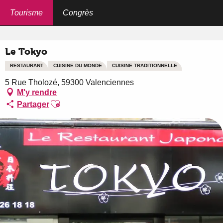
Aller
au
Tourisme
Congrès
Accueil
Le Tokyo
contenu
principal
Le Tokyo
RESTAURANT
CUISINE DU MONDE
CUISINE TRADITIONNELLE
5 Rue Tholozé, 59300 Valenciennes
M'y rendre
Ajouter aux favoris
Partager