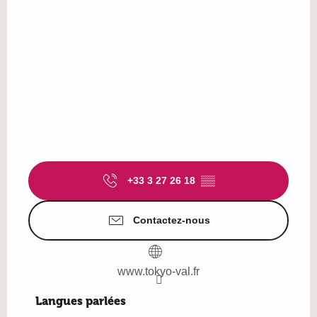
+33 3 27 26 18
▒▒
Contactez-nous
www.tokyo-val.fr
Langues parlées
Langues parlées