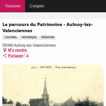
Aller
au
Tourisme
Congrès
Accueil
Le parcours du Patrimoine - Aulnoy-lez-Valenciennes
contenu
principal
Le parcours du Patrimoine - Aulnoy-lez-
Valenciennes
CULTUREL
HISTORIQUE
PÉDESTRE
59300 Aulnoy-lez-Valenciennes
M'y rendre
Ajouter aux favoris
Partager