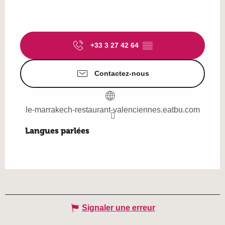
+33 3 27 42 64
▒▒
Contactez-nous
le-marrakech-restaurant-valenciennes.eatbu.com
Langues parlées
Langues parlées
Signaler une erreur