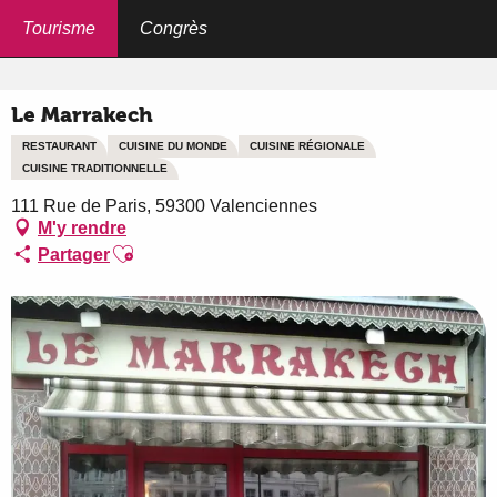
Aller
au
Tourisme
Congrès
Accueil
Le Marrakech
contenu
principal
Le Marrakech
RESTAURANT
CUISINE DU MONDE
CUISINE RÉGIONALE
CUISINE TRADITIONNELLE
111 Rue de Paris, 59300 Valenciennes
M'y rendre
Ajouter aux favoris
Partager