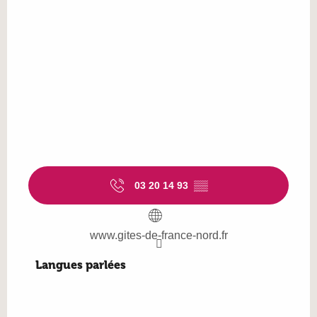
03 20 14 93
▒▒
www.gites-de-france-nord.fr
Langues parlées
Langues parlées