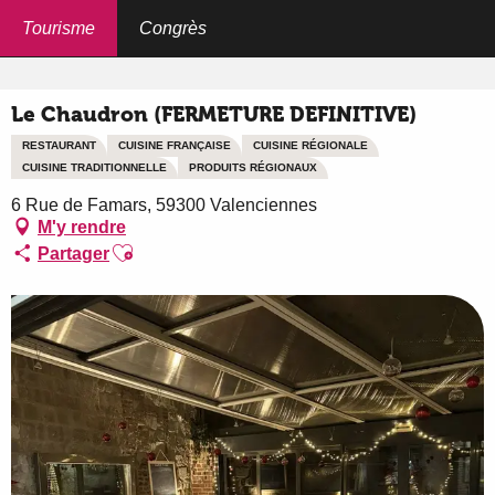
Aller
au
Tourisme
Congrès
Accueil
Le Chaudron (FERMETURE DEFINITIVE)
contenu
principal
Le Chaudron (FERMETURE DEFINITIVE)
RESTAURANT
CUISINE FRANÇAISE
CUISINE RÉGIONALE
CUISINE TRADITIONNELLE
PRODUITS RÉGIONAUX
6 Rue de Famars, 59300 Valenciennes
M'y rendre
Ajouter aux favoris
Partager