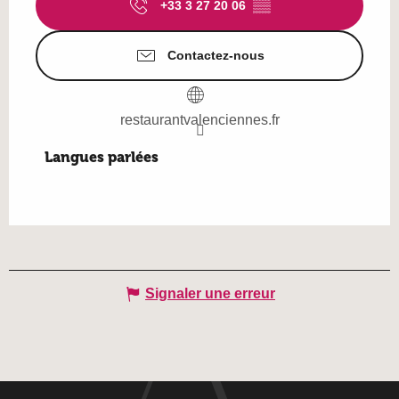
+33 3 27 20 06
▒▒
Contactez-nous
restaurantvalenciennes.fr
Langues parlées
Langues parlées
Signaler une erreur