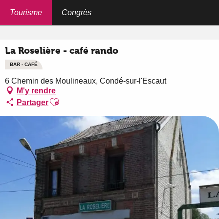
Aller
au
Tourisme
Congrès
Accueil
La Roselière - café rando
contenu
principal
La Roselière - café rando
BAR - CAFÉ
6 Chemin des Moulineaux, Condé-sur-l'Escaut
M'y rendre
Ajouter aux favoris
Partager