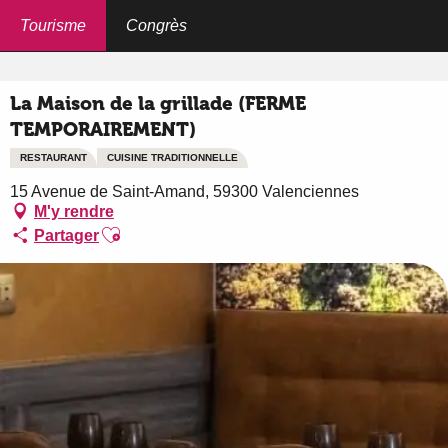
Aller
au
Tourisme
Congrès
Accueil
La Maison de la grillade (FERME TEMPORAIREMENT)
contenu
principal
La Maison de la grillade (FERME
TEMPORAIREMENT)
RESTAURANT
CUISINE TRADITIONNELLE
15 Avenue de Saint-Amand, 59300 Valenciennes
M'y rendre
Ajouter aux favoris
Partager