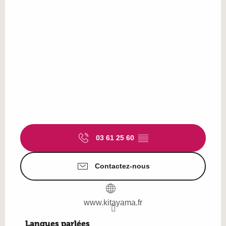
03 61 25 60
▒▒
Contactez-nous
www.kitayama.fr
Langues parlées
Langues parlées