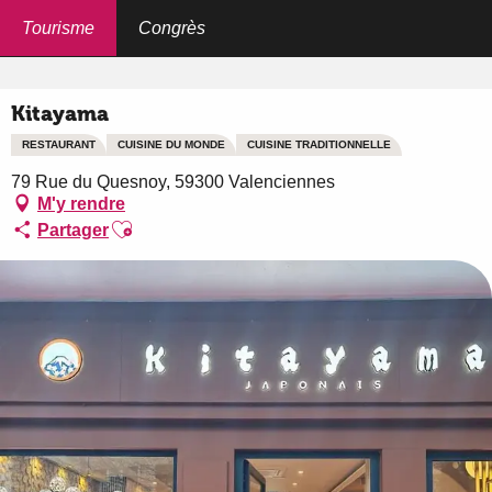
Aller
au
Tourisme
Congrès
Accueil
Kitayama
contenu
principal
Kitayama
RESTAURANT
CUISINE DU MONDE
CUISINE TRADITIONNELLE
79 Rue du Quesnoy, 59300 Valenciennes
M'y rendre
Ajouter aux favoris
Partager