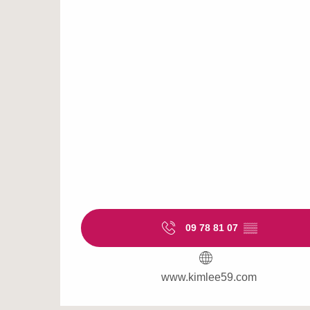
09 78 81 07
▒▒
www.kimlee59.com