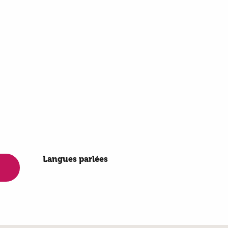
Langues parlées
Langues parlées