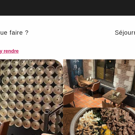
Bar
ue faire ?
Séjour
GRILL
y rendre