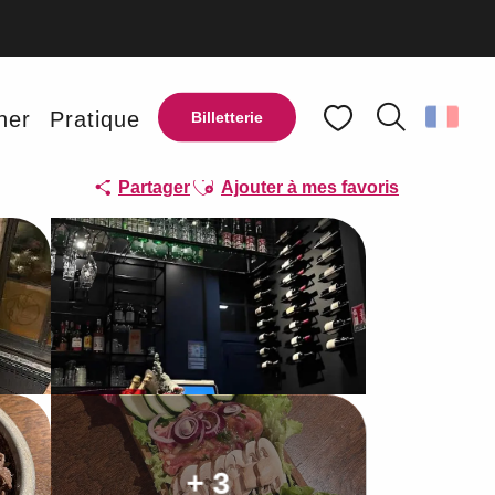
ner
Pratique
Billetterie
Recherche
Voir les favoris
Ajouter aux favoris
Partager
Ajouter à mes favoris
+ 3