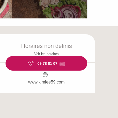
Ouverture et coordo
Horaires non définis
Voir les horaires
09 78 81 07
▒▒
www.kimlee59.com