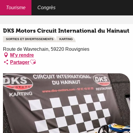
Aller
au
Tourisme
Congrès
Accueil
DKS Motors Circuit International du Hainaut
contenu
principal
DKS Motors Circuit International du Hainaut
SORTIES ET DIVERTISSEMENTS
KARTING
Route de Wavrechain, 59220 Rouvignies
M'y rendre
Ajouter aux favoris
Partager