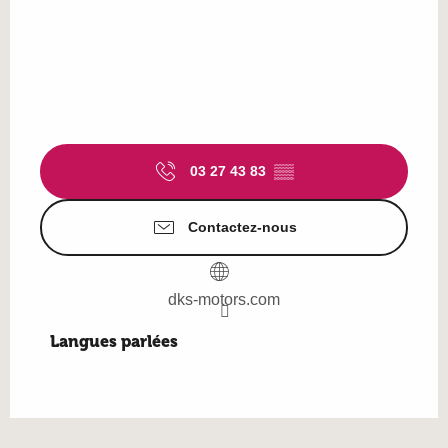
03 27 43 83
▒▒
Contactez-nous
dks-motors.com
Langues parlées
Langues parlées