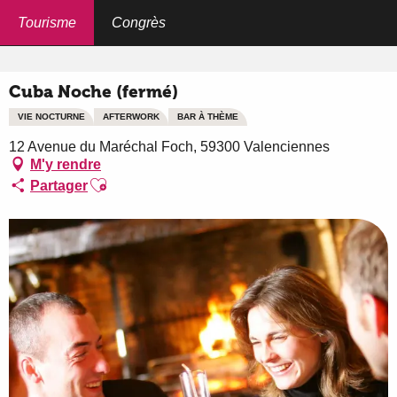
Aller
au
Tourisme
Congrès
Accueil
Cuba Noche (fermé)
contenu
principal
Cuba Noche (fermé)
VIE NOCTURNE
AFTERWORK
BAR À THÈME
12 Avenue du Maréchal Foch, 59300 Valenciennes
M'y rendre
Ajouter aux favoris
Partager