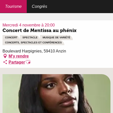
Aller
au
Tourisme
Congrès
Accueil
Concert de Mentissa au phénix
contenu
principal
Mercredi 4 novembre à 20:00
Concert de Mentissa au phénix
CONCERT
SPECTACLE
MUSIQUE DE VARIÉTÉ
CONCERTS, SPECTACLES ET CONFÉRENCES
Boulevard Harpignies, 59410 Anzin
M'y rendre
Ajouter aux favoris
Partager