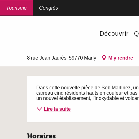
Aller
au
Tourisme
Accueil
Congrès
Comédie "Adopte une vieille.com" au bar à rire
contenu
principal
Dimanche 15 novembre à 15:00 / Dimanche 22 no
Découvrir
Q
Comédie "Adopte une vieille
SPECTACLE
THÉÂTRE
COMIQUE
CONCERTS, SPECTACLES 
8 rue Jean Jaurès, 59770 Marly
M'y rendre
Description
Dans cette nouvelle pièce de Seb Martinez, une 
carreau cinq résidents hauts en couleur et pas t
un nouvel établissement, l'inoxydable et volca
Lire la suite
Horaires