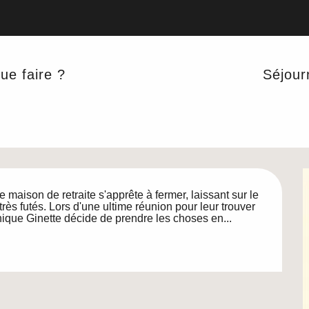
vembre à 15:00
ue faire ?
Séjour
.com" au bar à rire
ET CONFÉRENCES
maison de retraite s'apprête à fermer, laissant sur le 
rès futés. Lors d'une ultime réunion pour leur trouver 
nique Ginette décide de prendre les choses en...