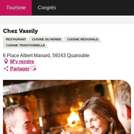
Aller
au
Tourisme
Congrès
Accueil
Chez Vassily
contenu
principal
Chez Vassily
RESTAURANT
CUISINE DU MONDE
CUISINE RÉGIONALE
CUISINE TRADITIONNELLE
6 Place Albert Manard, 59243 Quarouble
M'y rendre
Ajouter aux favoris
Partager