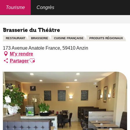
Aller
au
Tourisme
Congrès
Accueil
Brasserie du Théâtre
contenu
principal
Brasserie du Théâtre
RESTAURANT
BRASSERIE
CUISINE FRANÇAISE
PRODUITS RÉGIONAUX
173 Avenue Anatole France, 59410 Anzin
M'y rendre
Ajouter aux favoris
Partager