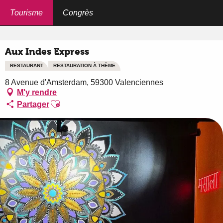
Aller
au
Tourisme
Congrès
Accueil
Aux Indes Express
contenu
principal
Aux Indes Express
RESTAURANT
RESTAURATION À THÈME
8 Avenue d'Amsterdam, 59300 Valenciennes
M'y rendre
Ajouter aux favoris
Partager