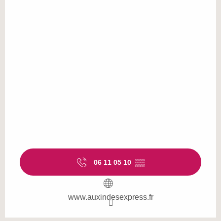
06 11 05 10
▒▒
www.auxindesexpress.fr