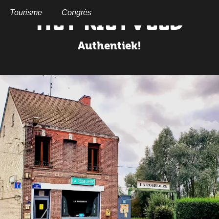
Aller
au
Tourisme
Congrès
HET RIETVELD
contenu
principal
Authentiek!