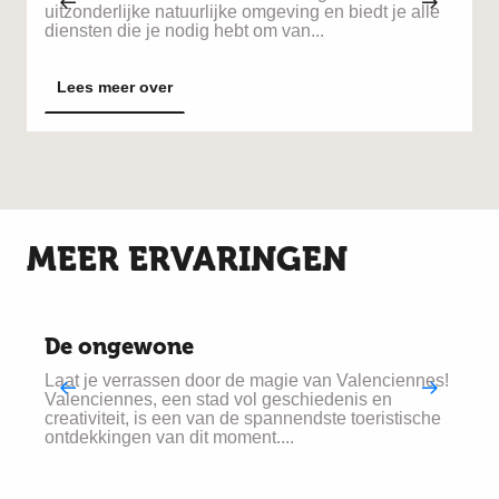
uitzonderlijke natuurlijke omgeving en biedt je alle
diensten die je nodig hebt om van...
Lees meer over
MEER ERVARINGEN
De ongewone
Laat je verrassen door de magie van Valenciennes!
T
Valenciennes, een stad vol geschiedenis en
e
creativiteit, is een van de spannendste toeristische
s
ontdekkingen van dit moment....
V