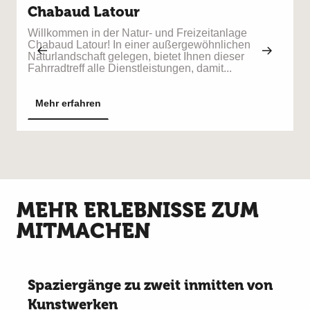
Chabaud Latour
G
e
Willkommen in der Natur- und Freizeitanlage
é
Chabaud Latour! In einer außergewöhnlichen
Naturlandschaft gelegen, bietet Ihnen dieser
Fahrradtreff alle Dienstleistungen, damit...
Mehr erfahren
MEHR ERLEBNISSE ZUM
MITMACHEN
Spaziergänge zu zweit inmitten von
Kunstwerken
D