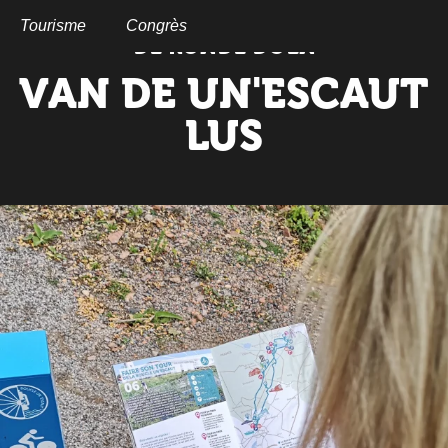
Aller
au
Tourisme
Congrès
DE RONDE DOEN
contenu
principal
VAN DE UN'ESCAUT
LUS