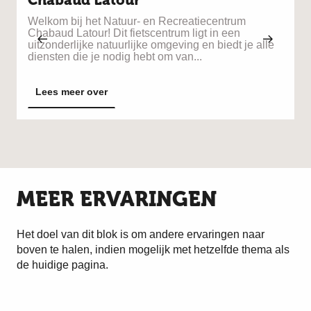
Chabaud Latour
G
e
Welkom bij het Natuur- en Recreatiecentrum
é
Chabaud Latour! Dit fietscentrum ligt in een
uitzonderlijke natuurlijke omgeving en biedt je alle
diensten die je nodig hebt om van...
Lees meer over
MEER ERVARINGEN
Het doel van dit blok is om andere ervaringen naar
boven te halen, indien mogelijk met hetzelfde thema als
de huidige pagina.