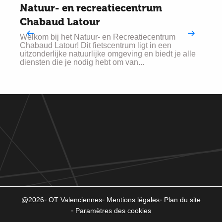
Natuur- en recreatiecentrum
Chabaud Latour
E
s
Welkom bij het Natuur- en Recreatiecentrum
c
Chabaud Latour! Dit fietscentrum ligt in een
h
uitzonderlijke natuurlijke omgeving en biedt je alle
diensten die je nodig hebt om van...
@2026
OT Valenciennes
Mentions légales
Plan du site
Paramètres des cookies