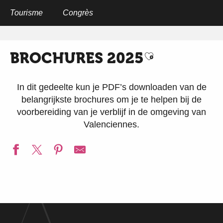
Aller
au
Tourisme
Congrès
Home
Brochures 2025
contenu
principal
BROCHURES 2025
Ajouter aux fa
In dit gedeelte kun je PDF’s downloaden van de
belangrijkste brochures om je te helpen bij de
voorbereiding van je verblijf in de omgeving van
Valenciennes.