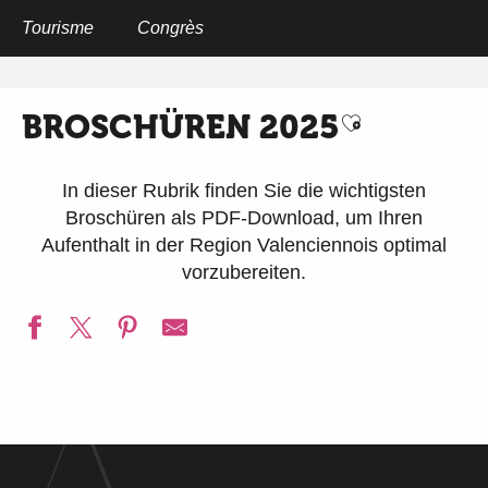
Aller
au
Tourisme
Congrès
Startseite
Broschüren 2025
contenu
principal
BROSCHÜREN 2025
Ajouter aux 
In dieser Rubrik finden Sie die wichtigsten
Broschüren als PDF-Download, um Ihren
Aufenthalt in der Region Valenciennois optimal
vorzubereiten.