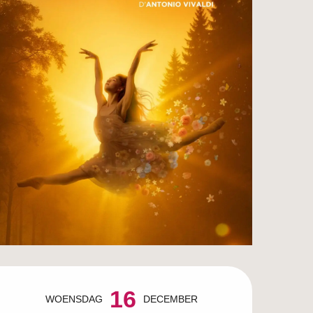
Openingstijden en c
16
WOENSDAG
DECEMBER