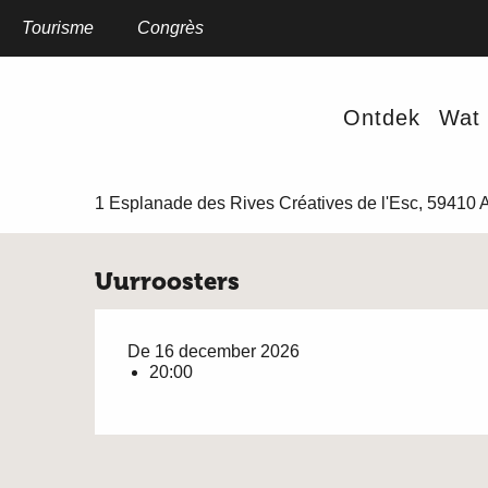
Aller
au
Tourisme
Home
Congrès
Spectacle Ballet - Les Quatre Saisons à Anzin
contenu
principal
Woensdag 16 december in 20:00
Ontdek
Wat 
Spectacle Ballet - Les Quatr
DANS / BAL
VOORSTELLING
KLASSIEKE MUZIEK
CONCERTE
1 Esplanade des Rives Créatives de l'Esc, 59410 
Uurroosters
De 16 december 2026
20:00