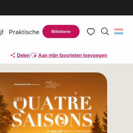
jf
Praktische
Billetterie
Zoek op
Voir les favoris
Ajouter aux favoris
Delen
Aan mijn favorieten toevoegen