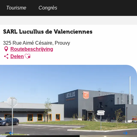
Aller
au
Tourisme
Congrès
Home
SARL Lucullus de Valenciennes
contenu
principal
SARL Lucullus de Valenciennes
325 Rue Aimé Césaire, Prouvy
Routebeschrijving
Ajouter aux favoris
Delen