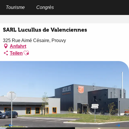
Aller
au
Tourisme
Congrès
Startseite
SARL Lucullus de Valenciennes
contenu
principal
SARL Lucullus de Valenciennes
325 Rue Aimé Césaire, Prouvy
Anfahrt
Ajouter aux favoris
Teilen