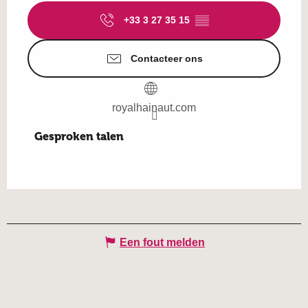
+33 3 27 35 15
▒▒
Contacteer ons
royalhainaut.com
Gesproken talen
Gesproken talen
Een fout melden