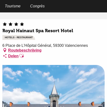
Aller
au
Tourisme
Congrès
Home
Royal Hainaut Spa Resort Hotel
contenu
principal
Royal Hainaut Spa Resort Hotel
HOTELS - RESTAURANT
6 Place de L'Hôpital Général, 59300 Valenciennes
Routebeschrijving
Ajouter aux favoris
Delen