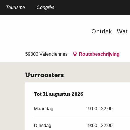
Aller
au
Tourisme
Home
Congrès
Les Jeudis Picnic Party
contenu
principal
4 juni > 31 augustus
Ontdek
Wat 
Les Jeudis Picnic Party
GASTRONOMIE
SPORT EN RECREATIE MIDDEN IN DE NATUUR
59300 Valenciennes
Routebeschrijving
Uurroosters
Vanaf
Tot
31 augustus 2026
4 juni 2026
tot
31 augustus 2026
Maandag
19:00 - 22:00
Dinsdag
19:00 - 22:00