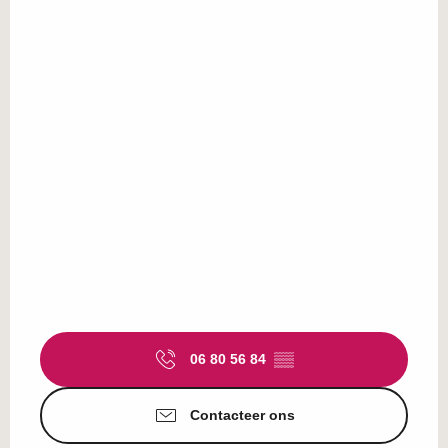
06 80 56 84
▒▒
Contacteer ons