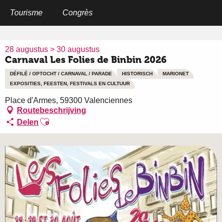
Aller
au
Tourisme
Congrès
Home
Carnaval Les Folies de Binbin 2026
contenu
principal
28 augustus > 30 augustus
Carnaval Les Folies de Binbin 2026
DÉFILÉ / OPTOCHT / CARNAVAL / PARADE
HISTORISCH
MARIONET
EXPOSITIES, FEESTEN, FESTIVALS EN CULTUUR
Place d'Armes, 59300 Valenciennes
Routebeschrijving
Ajouter aux favoris
Delen