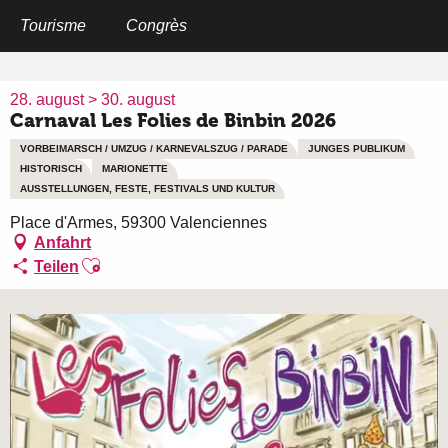
Aller
au
Tourisme
Congrès
Startseite
Carnaval Les Folies de Binbin 2026
contenu
principal
28. august > 30. august
Carnaval Les Folies de Binbin 2026
VORBEIMARSCH / UMZUG / KARNEVALSZUG / PARADE
JUNGES PUBLIKUM
HISTORISCH
MARIONETTE
AUSSTELLUNGEN, FESTE, FESTIVALS UND KULTUR
Place d'Armes, 59300 Valenciennes
Anfahrt
Ajouter aux favoris
Teilen