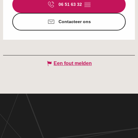
06 51 63 32
▒▒
Contacteer ons
Een fout melden