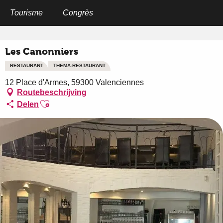
Aller
au
Tourisme
Congrès
Home
Les Canonniers
contenu
principal
Les Canonniers
RESTAURANT
THEMA-RESTAURANT
12 Place d'Armes, 59300 Valenciennes
Routebeschrijving
Ajouter aux favoris
Delen