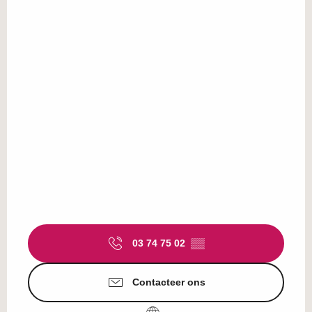
03 74 75 02
▒▒
Contacteer ons