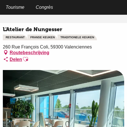
Aller
au
Tourisme
Congrès
Home
L'Atelier de Nungesser
contenu
principal
L'Atelier de Nungesser
RESTAURANT
FRANSE KEUKEN
TRADITIONELE KEUKEN
260 Rue François Coli, 59300 Valenciennes
Routebeschrijving
Ajouter aux favoris
Delen