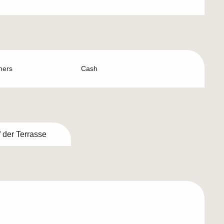
hers
Cash
 der Terrasse