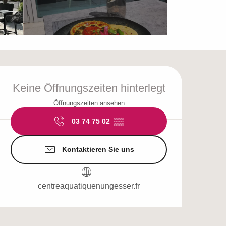
Öffnungszeiten & Ko
Keine Öffnungszeiten hinterlegt
Öffnungszeiten ansehen
03 74 75 02
▒▒
Kontaktieren Sie uns
centreaquatiquenungesser.fr