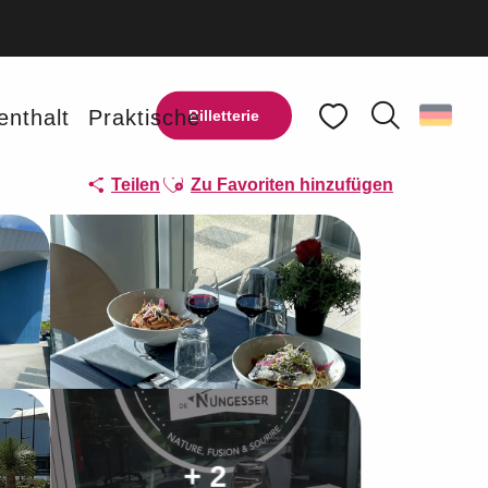
enthalt
Praktische
Billetterie
Suche
Voir les favoris
Ajouter aux favoris
Teilen
Zu Favoriten hinzufügen
+ 2